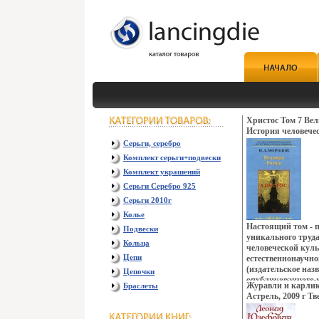
Христос Том 7 Ве
История человече
естественнонаучно
Серьги, серебро
Комплект серьги+подвески
Комплект украшений
Серьги Серебро 925
Серьги 2010г
Колье
Настоящий том - п
Подвески
уникального труд
Кольца
человеческой кул
Цепи
естественнонаучн
(издательское назв
Цепочки
опубликованного
Журавли и карлик
Браслеты
1924-1932 годах П
Астрель, 2009 г Тв
использовал свои
ISBN 978-5-17-0564
в области астроно
Тираж: 5000 экз Ф