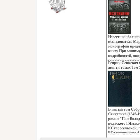
святых отцов Цер
привлекает послед
Используя истори
оДаниил дает впол
связанное с этим 
личности в мир и
7 часов 45 минут
Сысоев (автор, ис
Известный больши
исследователь Ма
монографий предл
книгу При миниму
подробностей, опи
четкую логввыяхи
Генрик Сенкевич 
автор высмеивает
девяти томах Том 
шарлатанов от ис
Собрание сочинен
заморочить людям
3026p.
и грубым враньем 
читатель вновь ст
многочисленными 
псевдоисторичес
"Генеральное сог
гестапо", "тайны
начала войны", "п
В пятый том Собр
"сквозная трансп
Сенкевича (1846-1
Армии к Ла-Манш
роман "Пан Володы
переговоры Стали
польского ГЯзыко
и многое-многое др
КСтаросельской, 
феерического бред
БСтахееввэцфва А
автор Марк Солон
Henryk Sienkiewic