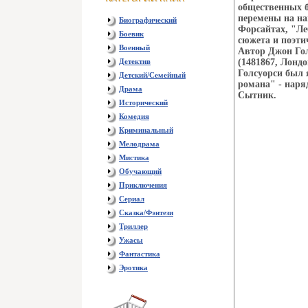
общественных б
перемены на на
Биографический
Форсайтах, "Ле
Боевик
сюжета и поэти
Военный
Автор Джон Гол
Детектив
(1481867, Лондо
Голсуорси был 
Детский/Семейный
романа" - наря
Драма
Сытник.
Исторический
Комедия
Криминальный
Мелодрама
Мистика
Обучающий
Приключения
Сериал
Сказка/Фэнтези
Триллер
Ужасы
Фантастика
Эротика