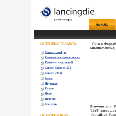
Сага о Форсай
Библиофоника, 2
Серьги, серебро
Комплект серьги+подвески
Комплект украшений
Серьги Серебро 925
Серьги 2010г
Колье
Подвески
Кольца
Цепи
Цепочки
Браслеты
Исполнитель: 
(1928) заверша
Форсайтах Расп