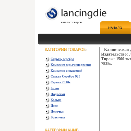
Клиническая 
Издательство: Л
Тираж: 1500 эк
Серьги, серебро
7838s.
Комплект серьги+подвески
Комплект украшений
Серьги Серебро 925
Серьги 2010г
Колье
Подвески
Кольца
Цепи
Цепочки
Браслеты