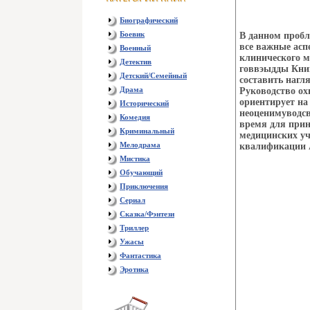
Биографический
Боевик
В данном пробл
все важные асп
Военный
клинического м
Детектив
говвэыдды Книг
Детский/Семейный
составить нагл
Драма
Руководство ох
ориентирует на
Исторический
неоценимуводс
Комедия
время для при
Криминальный
медицинских уч
Мелодрама
квалификации 
Мистика
Обучающий
Приключения
Сериал
Сказка/Фэнтези
Триллер
Ужасы
Фантастика
Эротика