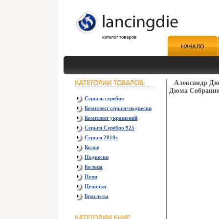
Александр Дю
Дюма Собрание 
Серьги, серебро
Комплект серьги+подвески
Комплект украшений
Серьги Серебро 925
Серьги 2010г
Колье
Подвески
Кольца
Цепи
Цепочки
Браслеты