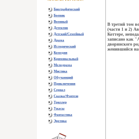
Биографический
Боевик
Военный
В третий том в
Детектив
(части 1 и 2) 
Детский/Семейный
Коттере, непод
записано как "
Драма
дворянского ро
Исторический
женившийся на 
Комедия
Криминальный
Мелодрама
Мистика
Обучающий
Приключения
Сериал
Сказка/Фэнтези
Триллер
Ужасы
Фантастика
Эротика