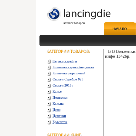
Б В Волженки
инфо 13426p.
Серьги, серебро
Комплект серьги+подвески
Комплект украшений
Серьги Серебро 925
Серьги 2010г
Колье
Подвески
Кольца
Цепи
Цепочки
Браслеты