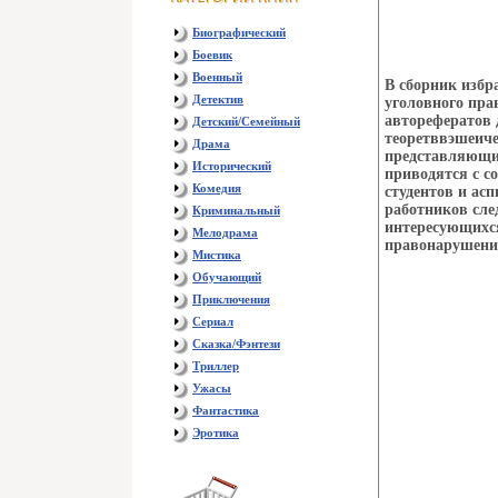
Биографический
Боевик
Военный
В сборник избр
Детектив
уголовного пра
авторефератов 
Детский/Семейный
теоретввэшеич
Драма
представляющим
Исторический
приводятся с 
Комедия
студентов и ас
работников сле
Криминальный
интересующихся
Мелодрама
правонарушени
Мистика
Обучающий
Приключения
Сериал
Сказка/Фэнтези
Триллер
Ужасы
Фантастика
Эротика