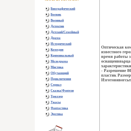
Биографический
Боевик
Военный
Детектив
Детский/Семейный
Драма
Исторический
Оптическая ко
Комедия
известного гер
Криминальный
время работы 
оснащенввьрца
Мелодрама
характеристики
Мистика
- Разрешение 8
Обучающий
пластик Размер
Приключения
Изготовивогсыт
Сериал
Сказка/Фэнтези
Триллер
Ужасы
Фантастика
Эротика