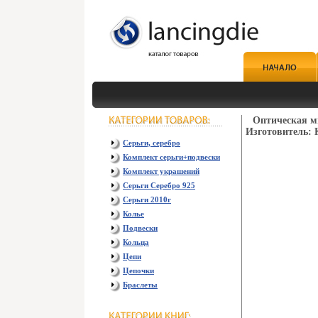
Оптическая 
Изготовитель: 
Серьги, серебро
Комплект серьги+подвески
Комплект украшений
Серьги Серебро 925
Серьги 2010г
Колье
Подвески
Кольца
Цепи
Цепочки
Браслеты