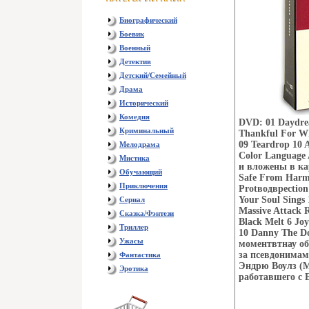
Биографический
Боевик
Военный
Детектив
Детский/Семейный
Драма
Исторический
Комедия
DVD: 01 Daydre
Криминальный
Thankful For Wh
09 Teardrop 10 
Мелодрама
Color Language
Мистика
и вложены в ка
Обучающий
Safe From Harm 
Приключения
Protводврection
Your Soul Sings
Сериал
Massive Attack Ra
Сказка/Фэнтези
Black Melt 6 Jo
Триллер
10 Danny The Do
Ужасы
моментвтнау об
за псевдонимам
Фантастика
Эндрю Воулз (M
Эротика
работавшего с Б