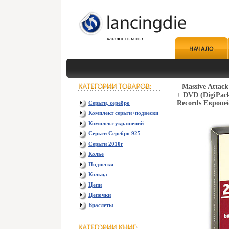
Massive Attack
+ DVD (DigiPack
Records Европе
Серьги, серебро
Комплект серьги+подвески
Комплект украшений
Серьги Серебро 925
Серьги 2010г
Колье
Подвески
Кольца
Цепи
Цепочки
Браслеты