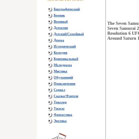
Биографический
Боевик
Военный
The Seven Samur
Детектив
Seven Samurai 2
Resolution 6 UF
Детский/Семейный
Around Saturn 
Драма
Исторический
Комедия
Криминальный
Мелодрама
Мистика
Обучающий
Приключения
Сериал
Сказка/Фэнтези
Триллер
Ужасы
Фантастика
Эротика