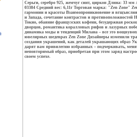
Серьги, серебро 925, жемчуг синт, циркон Длина: 33 мм 
03384 Средний вес: 6,11г Торговая марка: "Zen Zone" Ze
гармонии и красоты Взаимопроникновение и вгщънслия
и Запада, сочетание контрастов и противоположностей 
Токио, обаяние французских кофеин, безудержная роск
дворцов, романтика коралловых рифов и лазурных поб
динамика моды и тенденций Милана – все это вощвувоп
й
ювелирных шедеврах Zen Zone Дизайнеры изменили тра
создания украшений, как деталей украшающих образ У
дарят вам привилегию избранных – подчеркивать, менят
неповторимый образ, приобретая при этом заряд настро
своем успехе.