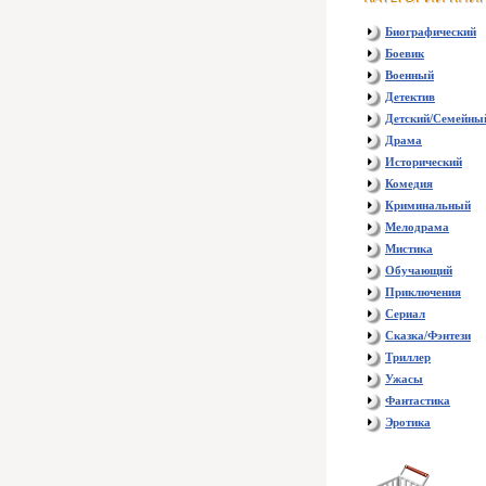
Биографический
Боевик
Военный
Детектив
Детский/Семейны
Драма
Исторический
Комедия
Криминальный
Мелодрама
Мистика
Обучающий
Приключения
Сериал
Сказка/Фэнтези
Триллер
Ужасы
Фантастика
Эротика