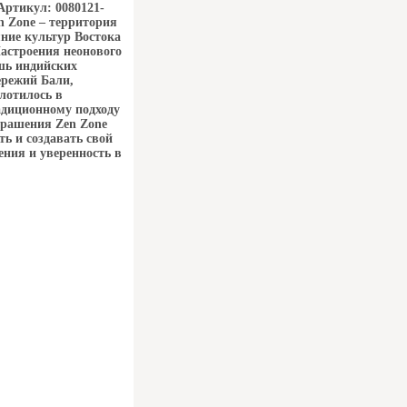
Артикул: 0080121-
n Zone – территория
ние культур Востока
Настроения неонового
ошь индийских
ережий Бали,
лотилось в
диционному подходу
крашения Zen Zone
ь и создавать свой
ения и уверенность в