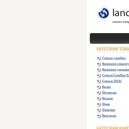
Серьги, серебро
Комплект серьги+
Комплект украше
Серьги Серебро 9
Серьги 2010г
Колье
Подвески
Кольца
Цепи
Цепочки
Браслеты