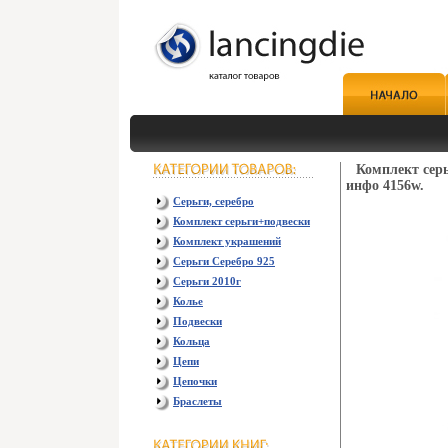
Комплект серь
инфо 4156w.
Серьги, серебро
Комплект серьги+подвески
Комплект украшений
Серьги Серебро 925
Серьги 2010г
Колье
Подвески
Кольца
Цепи
Цепочки
Браслеты