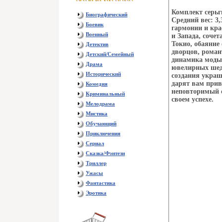
Комплект серьг
Биографический
Средний вес: 3
Боевик
гармонии и кра
Военный
и Запада, соче
Токио, обаяние
Детектив
дворцов, роман
Детский/Семейный
динамика моды 
Драма
ювелирных шед
Исторический
создания украш
дарят вам прив
Комедия
неповторимый о
Криминальный
своем успехе.
Мелодрама
Мистика
Обучающий
Приключения
Сериал
Сказка/Фэнтези
Триллер
Ужасы
Фантастика
Эротика