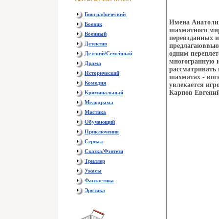
Биографический
Имена Анатолия
Боевик
шахматного мир
Военный
переизданных и
Детектив
предлагаюввьюх
одним переплет
Детский/Семейный
многогранную и
Драма
рассматривать 
Исторический
шахматах - вогь
Комедия
увлекается игр
Карпов Евгений
Криминальный
Мелодрама
Мистика
Обучающий
Приключения
Сериал
Сказка/Фэнтези
Триллер
Ужасы
Фантастика
Эротика