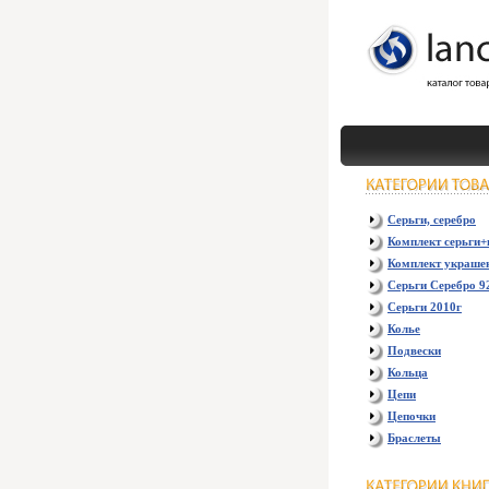
Серьги, серебро
Комплект серьги+
Комплект украше
Серьги Серебро 9
Серьги 2010г
Колье
Подвески
Кольца
Цепи
Цепочки
Браслеты