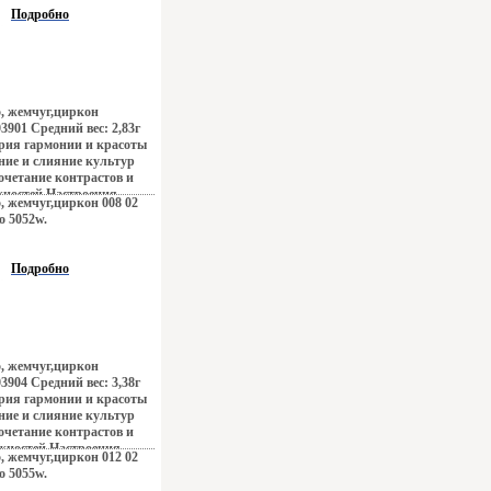
й Бали, динамика моды и
Подробно
 все это воплотилось в
ах Zen Zone Дизайнеры
адиционному подходу
й, как деталей
 Украшения Zen Zone
гию избранных –
5, жемчуг,циркон
ть и создавать свой
3901 Средний вес: 2,83г
з, приобретая при этом
ория гармонии и красоты
 уверенность в своем
ие и слияние культур
сочетание контрастов и
ностей Настроения
5, жемчуг,циркон 008 02
баяние французских
о 5052w.
ая роскошь индийских
а коралловых рифов и
й Бали, динамика моды и
Подробно
 все это воплотилось в
ах Zen Zone Дизайнеры
адиционному подходу
й, как деталей
 Украшения Zen Zone
гию избранных –
5, жемчуг,циркон
ть и создавать свой
3904 Средний вес: 3,38г
з, приобретая при этом
ория гармонии и красоты
 уверенность в своем
ие и слияние культур
сочетание контрастов и
жностей Настроения
5, жемчуг,циркон 012 02
баяние французских
о 5055w.
ая роскошь индийских