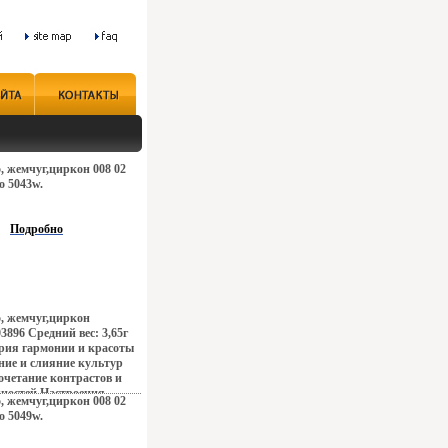
5, жемчуг,циркон 008 02
о 5043w.
Подробно
5, жемчуг,циркон
3896 Средний вес: 3,65г
ория гармонии и красоты
ие и слияние культур
сочетание контрастов и
ностей Настроения
5, жемчуг,циркон 008 02
баяние французских
о 5049w.
ая роскошь индийских
а коралловых рифов и