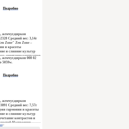
а коралловых рифов и
й Бали, динамика моды и
Подробно
 все это воплотилось в
ах Zen Zone Дизайнеры
адиционному подходу
й, как деталей
 Украшения Zen Zone
гию избранных –
5, жемчуг,циркон
ть и создавать свой
2328 Средний вес: 3,14г
з, приобретая при этом
en Zone" Zen Zone –
 уверенность в своем
ии и красоты
ие и слияние культур
ада, сочетание контрастов
5, жемчуг,циркон 008 02
тей Настроения
о 5059w.
баяние французских
ая роскошь индийских
а коралловых рифов и
Подробно
й Бали, динамика моды и
 все это воплотилось в
едеврах Zen Zone
ли традиционному
крашений, как деталей
 Украшения Zen Zone
5, жемчуг,циркон
гию избранных –
3891 Средний вес: 7,57г
ть и создавать свой
ория гармонии и красоты
з, приобретая при этом
ие и слияние культур
 уверенность в своем
сочетание контрастов и
ностей Настроения
ая
>
баяние французских