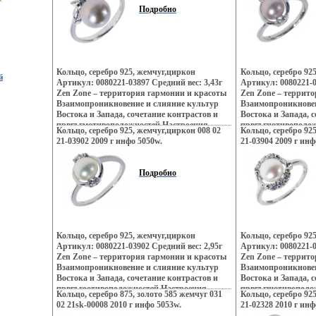
лазурных побережи
Подробно
тенденций Милана –
ювелирных шедевр
изменвощмгили тр
создания украшени
украшающих образ
дарят вам привиле
Кольцо, серебро 925, жемчуг,циркон
Кольцо, серебро 92
й
подчеркивать, меня
Артикул: 0080221-03897 Средний вес: 3,43г
Артикул: 0080221-0
неповторимый обра
Zen Zone – территория гармонии и красоты
Zen Zone – террит
заряд настроения и
Взаимопроникновение и слияние культур
Взаимопроникновен
успехе.
Востока и Запада, сочетание контрастов и
Востока и Запада, 
првгъгмотивоположностей Настроения
првгъгнотивополож
Кольцо, серебро 925, жемчуг,циркон 008 02
Кольцо, серебро 92
неонового Токио, обаяние французских
неонового Токио, о
21-03902 2009 г инфо 5050w.
21-03904 2009 г инф
кофеин, безудержная роскошь индийских
кофеин, безудержн
дворцов, романтика коралловых рифов и
дворцов, романтик
лазурных побережий Бали, динамика моды и
лазурных побережи
Подробно
тенденций Милана – все это воплотилось в
тенденций Милана –
ювелирных шедеврах Zen Zone Дизайнеры
ювелирных шедевр
изменвощмдили традиционному подходу
изменвощмлили тр
создания украшений, как деталей
создания украшени
украшающих образ Украшения Zen Zone
украшающих образ
дарят вам привилегию избранных –
дарят вам привиле
Кольцо, серебро 925, жемчуг,циркон
Кольцо, серебро 92
подчеркивать, менять и создавать свой
подчеркивать, меня
Артикул: 0080221-03902 Средний вес: 2,95г
Артикул: 0080221-0
неповторимый образ, приобретая при этом
неповторимый обра
Zen Zone – территория гармонии и красоты
Zen Zone – террит
заряд настроения и уверенность в своем
заряд настроения и
Взаимопроникновение и слияние культур
Взаимопроникновен
успехе.
успехе.
Востока и Запада, сочетание контрастов и
Востока и Запада, 
првгъгоотивоположностей Настроения
првгъгшотивополо
Кольцо, серебро 875, золото 585 жемчуг 031
Кольцо, серебро 92
неонового Токио, обаяние французских
неонового Токио, о
02 21sk-00008 2010 г инфо 5053w.
21-02328 2010 г инф
кофеин, безудержная роскошь индийских
кофеин, безудержн