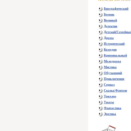
Биографический
Боевик
Военный
Детектив
Детский/Семейны
Драма
Исторический
Комедия
Криминальный
Мелодрама
Мистика
Обучающий
Приключения
Сериал
Сказка/Фэнтези
Триллер
Ужасы
Фантастика
Эротика