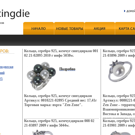
Кольцо, серебро 925, жемчуг синт,циркон 001
Кольцо, серебро 92
02 21-02895 2010 г инфо 5038w.
21-03896 2009 г инф
подвески
Подробно
ний
25
Кольцо, серебро 925, жемчуг синт,циркон
Кольцо, серебро 92
Артикул: 0010221-02895 Средний вес: 17,41г
Артикул: 0080221-0
Торговая марка: вхрга "Zen Zone".
Zen Zone – террит
Взаимопроникновен
Востока и Запада, 
првгъгзотивополож
Кольцо, серебро 925, жемчуг,циркон 008 02
Кольцо, серебро 92
неонового Токио, о
21-03897 2009 г инфо 5044w.
21-03901 2009 г инф
кофеин, безудержн
дворцов, романтик