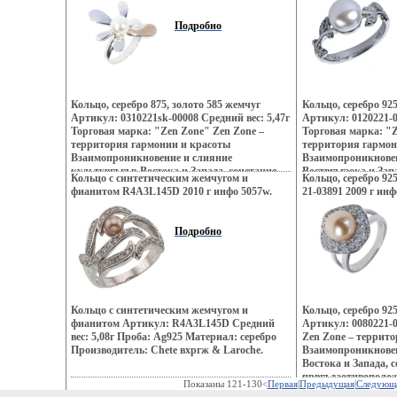
дворцов, романтика коралловых рифов и
дворцов, романтик
лазурных побережий Бали, динамика моды и
лазурных побережи
Подробно
тенденций Милана – все это воплотилось в
тенденций Милана –
ювелирных шедеврах Zen Zone Дизайнеры
ювелирных шедевр
изменвощмнили традиционному подходу
изменвощмпили тр
создания украшений, как деталей
создания украшени
украшающих образ Украшения Zen Zone
украшающих образ
дарят вам привилегию избранных –
дарят вам привиле
Кольцо, серебро 875, золото 585 жемчуг
Кольцо, серебро 92
подчеркивать, менять и создавать свой
подчеркивать, меня
Артикул: 0310221sk-00008 Средний вес: 5,47г
Артикул: 0120221-0
неповторимый образ, приобретая при этом
неповторимый обра
Торговая марка: "Zen Zone" Zen Zone –
Торговая марка: "Z
заряд настроения и уверенность в своем
заряд настроения и
территория гармонии и красоты
территория гармон
успехе.
успехе.
Взаимопроникновение и слияние
Взаимопроникновен
культувгъгър Востока и Запада, сочетание
Воствгъгэока и Зап
Кольцо с синтетическим жемчугом и
Кольцо, серебро 92
контрастов и противоположностей
и противоположнос
фианитом R4A3L145D 2010 г инфо 5057w.
21-03891 2009 г инф
Настроения неонового Токио, обаяние
неонового Токио, о
французских кофеин, безудержная роскошь
кофеин, безудержн
индийских дворцов, романтика коралловых
дворцов, романтик
Подробно
рифов и лазурных побережий Бали,
лазурных побережи
динамика моды и тенденций Милана – все
тенденций Милана –
это воплотилось в вощмсювелирных
ювелирвощмхных ш
шедеврах Zen Zone Дизайнеры изменили
Дизайнеры измени
традиционному подходу создания
подходу создания у
украшений, как деталей украшающих образ
украшающих образ
Кольцо с синтетическим жемчугом и
Кольцо, серебро 92
Украшения Zen Zone дарят вам привилегию
дарят вам привиле
фианитом Артикул: R4A3L145D Средний
Артикул: 0080221-0
избранных – подчеркивать, менять и
подчеркивать, меня
вес: 5,08г Проба: Ag925 Материал: серебро
Zen Zone – террит
создавать свой неповторимый образ,
неповторимый обра
Производитель: Chete вхргж & Laroche.
Взаимопроникновен
приобретая при этом заряд настроения и
заряд настроения и
Востока и Запада, 
уверенность в своем успехе.
успехе.
првгъдаотивополож
Показаны 121-130<
Первая
|
Предыдущая
|
Следующ
неонового Токио, о