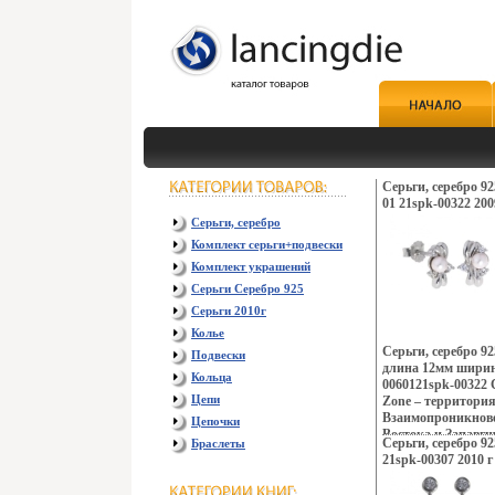
Серьги, серебро 9
01 21spk-00322 200
Серьги, серебро
Комплект серьги+подвески
Комплект украшений
Серьги Серебро 925
Серьги 2010г
Колье
Серьги, серебро 9
Подвески
длина 12мм шири
Кольца
0060121spk-00322 С
Цепи
Zone – территори
Взаимопроникнове
Цепочки
Востока и Запавг
Серьги, серебро 92
Браслеты
контрастов и про
21spk-00307 2010 г
Настроения неонов
французских кофе