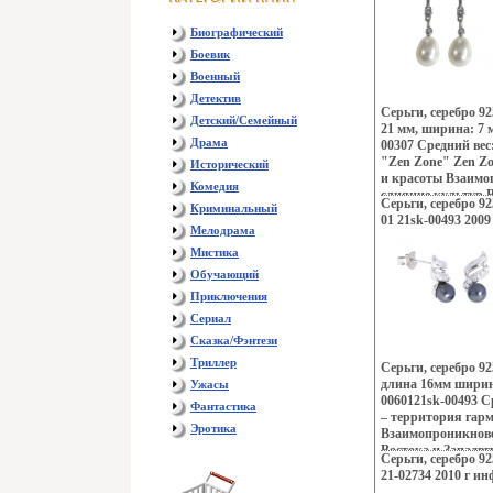
индийских дворцо
рифов и лазурных
Биографический
динамика моды и 
Боевик
это воплотилось 
шедеврвощгках Ze
Военный
изменили традици
Детектив
украшений, как д
Серьги, серебро 9
Детский/Семейный
Украшения Zen Zo
21 мм, ширина: 7 
избранных – подче
Драма
00307 Средний вес
создавать свой не
"Zen Zone" Zen Z
Исторический
приобретая при эт
и красоты Взаим
Комедия
уверенность в свое
слияние культур В
Серьги, серебро 9
Криминальный
сочетание контра
01 21sk-00493 2009
Настроения неонов
Мелодрама
французских кофе
Мистика
индийских дворцо
Обучающий
рифов и лазурных
динамика моды и 
Приключения
все это воплотило
Сериал
Zen Zone Дизайне
Сказка/Фэнтези
традиционному по
украшений, как д
Триллер
Серьги, серебро 9
Украшения Zen Zo
длина 16мм шири
Ужасы
избранных – подче
0060121sk-00493 Ср
Фантастика
создавать свой не
– территория гар
приобретая при эт
Эротика
Взаимопроникнове
уверенность в свое
Востока и Западвг
Серьги, серебро 92
контрастов и про
21-02734 2010 г ин
Настроения неонов