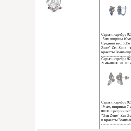
французских кофе
индийских дворцо
рифов и лазурных
динамика моды и 
это воплотилось 
шедевравощгтх Ze
изменили традици
украшений, как д
Серьги, серебро 9
Украшения Zen Zo
15мм ширина 09мм
избранных – подче
Средний вес: 5,25
создавать свой не
Zone" Zen Zone – 
приобретая при эт
красоты Взаимоп
уверенность в свое
слияние культур В
Серьги, серебро 92
сочетание контра
21slb-00011 2010 г
Настроения неонов
французских кофе
индийских дворцо
рифов и лазурных
динамика моды и 
этвощгхо воплоти
шедеврах Zen Zon
традиционному по
украшений, как д
Серьги, серебро 9
Украшения Zen Zo
19 мм, ширина: 7 
избранных – подче
00011 Средний вес:
создавать свой не
"Zen Zone" Zen Z
приобретая при эт
и красоты Взаим
уверенность в свое
слияние культур В
сочетание контра