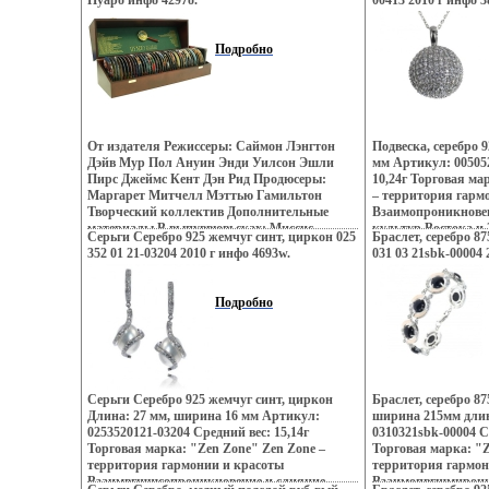
Пуаро инфо 4297o.
00413 2010 г инфо 3
Настроения неонового Токио, обаяние
французских кофеи
французских кофеин, безудержная роскошь
индийских дворцов
индийских дворцов, романтика коралловых
рифов и лазурных 
Подробно
рифов и лазурных побережий Бали,
динамика моды и т
динамика моды и тенденций Милана – все
это воплотилось в
этовошцй воплотилось в ювелирных
швошйседеврах Zen
шедеврах Zen Zone Дизайнеры изменили
изменили традицио
традиционному подходу создания
украшений, как де
украшений, как деталей украшающих образ
Украшения Zen Zon
От издателя Режиссеры: Саймон Лэнгтон
Подвеска, серебро 
Украшения Zen Zone дарят вам привилегию
избранных – подче
Дэйв Мур Пол Ануин Энди Уилсон Эшли
мм Артикул: 00505
избранных – подчеркивать, менять и
создавать свой неп
Пирс Джеймс Кент Дэн Рид Продюсеры:
10,24г Торговая ма
создавать свой неповторимый образ,
приобретая при эт
Маргарет Митчелл Мэттью Гамильтон
– территория гарм
приобретая при этом заряд настроения и
уверенность в своем
Творческий коллектив Дополнительные
Взаимопроникнове
уверенность в своем успехе.
материалы В выпуввювьсках: Миссис
культур Востока и 
Серьги Серебро 925 жемчуг синт, циркон 025
Браслет, серебро 8
Макгинти мертва Сезон 11 Выпуск 1 / Кот
контрастов и прот
352 01 21-03204 2010 г инфо 4693w.
031 03 21sbk-00004 
среди голубей Сезон 11 Выпуск 2 / Свидание
Настроения неоново
со смертью Сезон 11 Выпуск 3 / Третья
французских кофеи
девушка Сезон 11 Выпуск 4 - Звуковая
индийских дворцов
Подробно
дорожка: Русский Закадровый перевод Dolby
рифов и лазурных 
Digital 51 Английский Dolby Digital 51
динамика моды и т
Субтитрводъеы: Русский Кадры Режиссеры
это вопловошжутил
(показать всех режиссеров) Саймон Лэнгтон
шедеврах Zen Zone
Simon Langton Родился 5 ноября 1941 года в
традиционному под
Эмершеме (графство Бэкингемшир) Сын
украшений, как де
Серьги Серебро 925 жемчуг синт, циркон
Браслет, серебро 8
актера Дэвида Лэнгтона, игравшего в
Украшения Zen Zon
Длина: 27 мм, ширина 16 мм Артикул:
ширина 215мм длин
семидесятые годы Ричарда Беллами в
избранных – подче
0253520121-03204 Средний вес: 15,14г
0310321sbk-00004 С
телевизионном сериале "Вверх, вниз" На
создавать свой неп
Торговая марка: "Zen Zone" Zen Zone –
Торговая марка: "Z
протяжении вот уже нескольких
приобретая при эт
территория гармонии и красоты
территория гармон
десятилетий, с середины шестидесятых
уверенность в своем
Взаимвгщщсопроникновение и слияние
Взаимопвгщмцрони