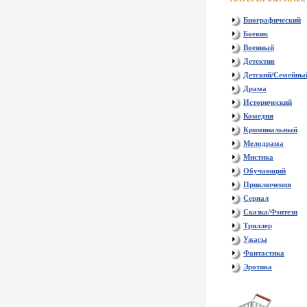
Биографический
Боевик
Военный
Детектив
Детский/Семейны
Драма
Исторический
Комедия
Криминальный
Мелодрама
Мистика
Обучающий
Приключения
Сериал
Сказка/Фэнтези
Триллер
Ужасы
Фантастика
Эротика