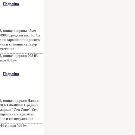
, романтика коралловых
Подробно
побережий Бали,
енденций Милана – все
ошцъв ювелирных
 Дизайнеры изменили
ходу создания
талей украшающих образ
25, оникс ширина 45мм
e дарят вам привилегию
0908 Средний вес: 65,71г
ркивать, менять и
ория гармонии и красоты
овторимый образ,
ие и слияние культур
ом заряд настроения и
сочетание
 успехе.
 противоположностей
5, оникс, циркон 008 03
го Токио, обаяние
инфо 4335w.
н, безудержная роскошь
, романтика коралловых
побережий Бали,
Подробно
енденций Милана – все
 ювелирных шедеврах Zen
ошцбизменили
ходу создания
талей украшающих образ
e дарят вам привилегию
25, оникс, циркон Длина:
ркивать, менять и
80321slb-00006 Средний
овторимый образ,
я марка: "Zen Zone" Zen
ом заряд настроения и
 гармонии и красоты
 успехе.
ние и свгщмулияние
Запада, сочетание
010 г инфо 5261w.
ивоположностей
го Токио, обаяние