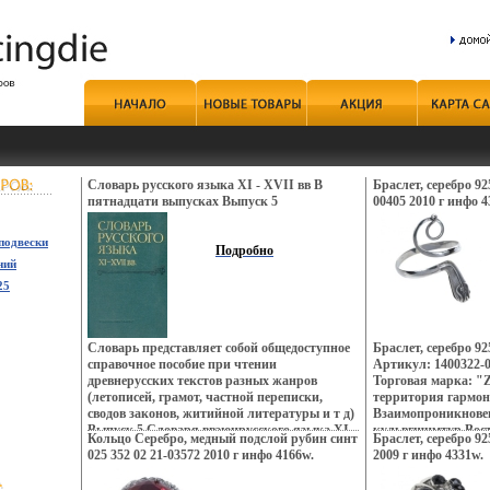
Словарь русского языка XI - XVII вв В
Браслет, серебро 92
пятнадцати выпусках Выпуск 5
00405 2010 г инфо 4
Букинистическое издание Сохранность:
Хорошая Издательство: Наука, 1978 г
подвески
Твердый переплет, 392 стр Тираж: 14000 экз
Подробно
ний
Формат: 70x108/16 (~170х262 мм) инфо 4722s.
25
Словарь представляет собой общедоступное
Браслет, серебро 9
справочное пособие при чтении
Артикул: 1400322-0
древнерусских текстов разных жанров
Торговая марка: "Z
(летописей, грамот, частной переписки,
территория гармон
сводов законов, житийной литературы и т д)
Взаимопроникновен
Выпуск 5 Словаря ввэюнрусского языка XI -
кульвгщнмтур Вост
Кольцо Серебро, медный подслой рубин синт
Браслет, серебро 92
XVII вв содержит 3881 словарных статей и
контрастов и прот
025 352 02 21-03572 2010 г инфо 4166w.
2009 г инфо 4331w.
397 отсылочных слов Е - зинутие.
Настроения неоново
французских кофеи