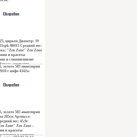
893w.
н, безудержная роскошь
, романтика коралловых
побережий Бали,
Подробно
енденций Милана – все
 ювелирных
 Zone Дизайнеры
нному подходу создания
талей украшающих образ
e дарят вам привилегию
925, циркон Диаметр: 19
ркивать, менять и
21spk-00413 Средний вес:
овторимый образ,
рка: "Zen Zone" Zen Zone
ом заряд настроения и
онии и красоты
 успехе.
ние и слиянвгшюзие
Запада, сочетание
75, золото 585 авантюрин
ивоположностей
2010 г инфо 4342w.
го Токио, обаяние
н, безудержная роскошь
, романтика коралловых
Подробно
побережий Бали,
енденций Милана – все
ось в ювелирных
 Дизайнеры изменили
ходу создания
талей украшающих образ
75, золото 585 авантюрин
e дарят вам привилегию
а 205см Артикул:
ркивать, менять и
редний вес: 45,9г
овторимый образ,
en Zone" Zen Zone –
ом заряд настроения и
ии и красоты
 успехе.
кновение и слияние