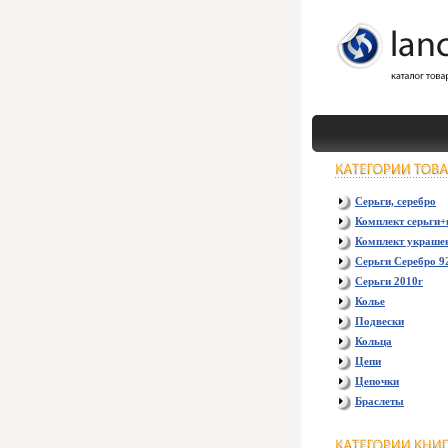
Серьги, серебро
Комплект серьги+
Комплект украше
Серьги Серебро 9
Серьги 2010г
Колье
Подвески
Кольца
Цепи
Цепочки
Браслеты