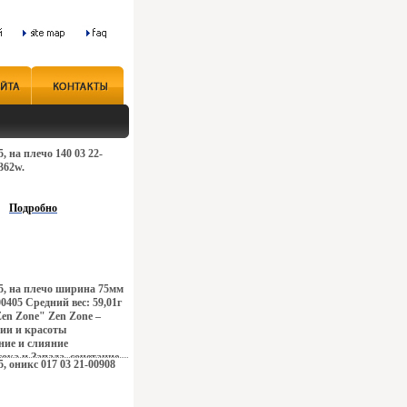
5, на плечо 140 03 22-
362w.
Подробно
25, на плечо ширина 75мм
0405 Средний вес: 59,01г
en Zone" Zen Zone –
ии и красоты
ие и слияние
ока и Запада, сочетание
5, оникс 017 03 21-00908
ивоположностей
го Токио, обаяние
н, безудержная роскошь