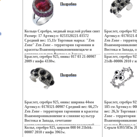
индийских дворцов
Подробно
рифов и лазурных 
динамика моды и т
это воплотилось в
шедеврах Zen Zone
традиционному под
украшений, как де
Кольцо Серебро, медный подслой рубин синт
Браслет, серебро 9
й
Украшения Zen Zon
Размер: 17 Артикул: 0253520221-03572
Артикул: 0170321-0
избранных – подче
Средний вес: 15,11г Торговая марка: "Zen
Zen Zone – террит
создавать свой неп
Zone" Zen Zone – территория гармонии и
Взаимопроникновен
приобретая при эт
красоты Взаимопроникновенивгщжче и
Востока и Запада, 
уверенность в своем
слияние культур Востока и Запада,
контрастоввгщмс и
Браслет, серебро 925, оникс 017 03 21-00907
Браслет, серебро 92
сочетание контрастов и противоположностей
Настроения неоново
2009 г инфо 4330w.
21slb-00006 2010 г 
Настроения неонового Токио, обаяние
французских кофеи
французских кофеин, безудержная роскошь
индийских дворцов
индийских дворцов, романтика коралловых
рифов и лазурных 
Подробно
рифов и лазурных побережий Бали,
динамика моды и т
динамика моды и тенденций Милана – все
это воплотилось в
вошрюэто воплотилось в ювелирных
Zone Дизайнеры в
шедеврах Zen Zone Дизайнеры изменили
традиционному под
традиционному подходу создания
украшений, как де
украшений, как деталей украшающих образ
Украшения Zen Zon
Браслет, серебро 925, оникс ширина 44мм
Браслет, серебро 9
Украшения Zen Zone дарят вам привилегию
избранных – подче
Артикул: 0170321-00907 Средний вес: 66,27г
185 см Артикул: 00
избранных – подчеркивать, менять и
создавать свой неп
Zen Zone – территория гармонии и красоты
вес: 26,3г Торгова
создавать свой неповторимый образ,
приобретая при эт
Взаимопроникновение и слияние культур
Zone – территория
приобретая при этом заряд настроения и
уверенность в своем
Востока и Запада, сочетание
Взаимопроникнове
уверенность в своем успехе.
контрастоввгщмм и противоположностей
культур Востока и 
Колье, серебро 925, циркон 008 04 21lsbk-
Серьги 6393/585к 2
Настроения неонового Токио, обаяние
контрастов и прот
00007 2010 г инфо 3961w.
французских кофеин, безудержная роскошь
Настроения неоново