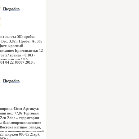
н, безудержная роскошь
, романтика коралловых
Подробно
побережий Бали,
енденций Милана – все
ось в ювелирных
 Дизайнеры изменили
ходу создания
талей украшающих образ
из золота 585 пробы
e дарят вам привилегию
 Вес: 3,82 г Проба: Au585
ркивать, менять и
Цвет: красный
овторимый образ,
писание: Бриллианты: 12
ом заряд настроения и
в 57 граней - 0,103 -
 успехе.
сть хар-ки 3/4А.
001 04 22-00087 2010 г
Подробно
5 ширина 45мм Артикул:
ний вес: 77,9г Торговая
 Zen Zone – территория
ы Взаимопроникновение
 Востока ивгщаж Запада,
тов и противоположностей
25, циркон 005 05 21spk-
го Токио, обаяние