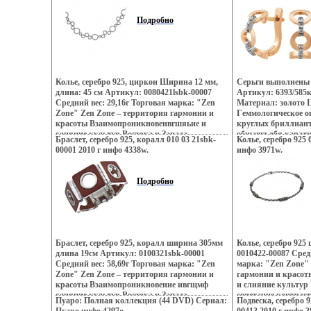
индийских дворцов, романтика коралловых
французских кофеи
рифов и лазурных побережий Бали,
индийских дворцов
Подробно
динамика моды и тенденций Милана – все
рифов и лазурных 
это воплотилось в ювелирных шедеврах Zen
динамика моды и т
Zone Дизайнеры вошхыизменили
это ввошцеоплотил
традиционному подходу создания
шедеврах Zen Zone
украшений, как деталей украшающих образ
традиционному под
Украшения Zen Zone дарят вам привилегию
украшений, как де
Колье, серебро 925, циркон Ширина 12 мм,
Серьги выполнены 
избранных – подчеркивать, менять и
Украшения Zen Zon
длина: 45 см Артикул: 0080421lsbk-00007
Артикул: 6393/585к
создавать свой неповторимый образ,
избранных – подче
Средний вес: 29,16г Торговая марка: "Zen
Материал: золото 
приобретая при этом заряд настроения и
создавать свой неп
Zone" Zen Zone – территория гармонии и
Гeммологическое о
уверенность в своем успехе.
приобретая при эт
красоты Взаимопроникновенвгшяьие и
круглых бриллианто
уверенность в своем
слияние культур Востока и Запада,
общавгълбя каратно
Браслет, серебро 925, коралл 010 03 21sbk-
Колье, серебро 925 
сочетание контрастов и противоположностей
00001 2010 г инфо 4338w.
инфо 3971w.
Настроения неонового Токио, обаяние
французских кофеин, безудержная роскошь
индийских дворцов, романтика коралловых
Подробно
рифов и лазурных побережий Бали,
динамика моды и тенденций Милана –
всевошйб это воплотилось в ювелирных
шедеврах Zen Zone Дизайнеры изменили
традиционному подходу создания
украшений, как деталей украшающих образ
Браслет, серебро 925, коралл ширина 305мм
Колье, серебро 92
Украшения Zen Zone дарят вам привилегию
длина 19см Артикул: 0100321sbk-00001
0010422-00087 Сред
избранных – подчеркивать, менять и
Средний вес: 58,69г Торговая марка: "Zen
марка: "Zen Zone"
создавать свой неповторимый образ,
Zone" Zen Zone – территория гармонии и
гармонии и красот
приобретая при этом заряд настроения и
красоты Взаимопроникновение ивгщмф
и слияние культур
уверенность в своем успехе.
слияние культур Востока и Запада,
сочетание контрас
Пуаро: Полная коллекция (44 DVD) Сериал:
Подвеска, серебро 9
сочетание контрастов и противоположностей
Настроения неоново